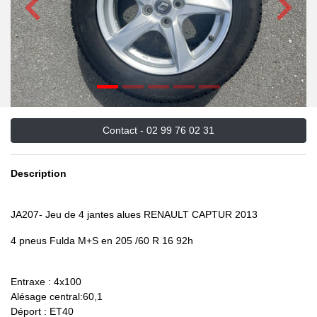
Précédent
Suivant
Contact -
02 99 76 02 31
Description
JA207- Jeu de 4 jantes alues RENAULT CAPTUR 2013
4 pneus Fulda M+S en 205 /60 R 16 92h
Entraxe : 4x100
Alésage central:60,1
Déport : ET40