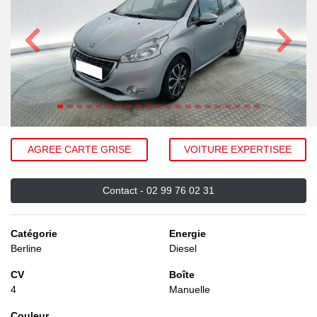
Précédent
Suivant
AGREE CARTE GRISE
VOITURE EXPERTISEE
Contact -
02 99 76 02 31
Catégorie
Energie
Berline
Diesel
CV
Boîte
4
Manuelle
Couleur