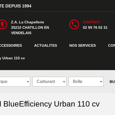
E DEPUIS 1994
Z.A. La Chapellerie
CONTACT
35210 CHATILLON EN
02 99 76 02 31
VENDELAIS
CCESSOIRES
ACTUALITES
NOS SERVICES
CO
y Urban 110 cv
BU
lueEfficiency Urban 110 cv