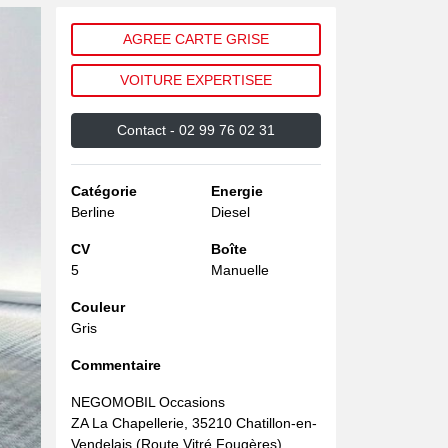
AGREE CARTE GRISE
VOITURE EXPERTISEE
Contact -
02 99 76 02 31
Catégorie
Energie
Berline
Diesel
CV
Boîte
5
Manuelle
vant
Couleur
Gris
Commentaire
NEGOMOBIL Occasions
ZA La Chapellerie, 35210 Chatillon-en-
Vendelais (Route Vitré Fougères)