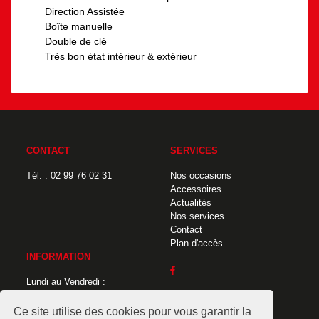
Direction Assistée
Boîte manuelle
Double de clé
Très bon état intérieur & extérieur
CONTACT
SERVICES
Tél. : 02 99 76 02 31
Nos occasions
Accessoires
Actualités
Nos services
Contact
Plan d'accès
INFORMATION
Lundi au Vendredi :
9h00 -12h30 / 14h00 -18h30
Samedi :
Ce site utilise des cookies pour vous garantir la