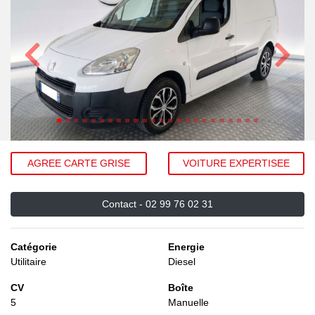
Précédent
Suivant
AGREE CARTE GRISE
VOITURE EXPERTISEE
Contact -
02 99 76 02 31
Catégorie
Energie
Utilitaire
Diesel
CV
Boîte
5
Manuelle